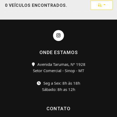
Toggle 
0 VEÍCULOS ENCONTRADOS.
ONDE ESTAMOS
Avenida Tarumas, Nº 1928
Setor Comercial - Sinop - MT
Seg a Sex: 8h às 18h
Sábado: 8h as 12h
CONTATO